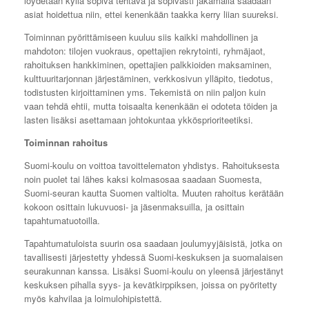
löydetään kyllä sopiva tehtävä ja sopivasti jakamalla saadaan
asiat hoidettua niin, ettei kenenkään taakka kerry liian suureksi.
Toiminnan pyörittämiseen kuuluu siis kaikki mahdollinen ja
mahdoton: tilojen vuokraus, opettajien rekrytointi, ryhmäjaot,
rahoituksen hankkiminen, opettajien palkkioiden maksaminen,
kulttuuritarjonnan järjestäminen, verkkosivun ylläpito, tiedotus,
todistusten kirjoittaminen yms.
Tekemistä on niin paljon kuin
vaan tehdä ehtii, mutta toisaalta kenenkään ei odoteta töiden ja
lasten lisäksi asettamaan johtokuntaa ykkösprioriteetiksi.
Toiminnan rahoitus
Suomi-koulu on voittoa tavoittelematon yhdistys. Rahoituksesta
noin puolet tai lähes kaksi kolmasosaa saadaan Suomesta,
Suomi-seuran kautta Suomen valtiolta. Muuten rahoitus kerätään
kokoon osittain lukuvuosi- ja jäsenmaksuilla, ja osittain
tapahtumatuotoilla.
Tapahtumatuloista suurin osa saadaan joulumyyjäisistä, jotka on
tavallisesti järjestetty yhdessä Suomi-keskuksen ja suomalaisen
seurakunnan kanssa. Lisäksi Suomi-koulu on yleensä järjestänyt
keskuksen pihalla syys- ja kevätkirppiksen, joissa on pyöritetty
myös kahvilaa ja loimulohipistettä.