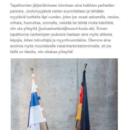
Tapahtumien järjestämiseen toivotaan aina kaikkien perheiden
panosta. Joulumyyjäisiä varten suunnitellaan ja tehdään
myytäviä tuotteita läpi vuoden, joten jos osaat askarrella, neuloa,
virkata, huovuttaa, ommella, veistää tai tehdä muita käsitöitä,
niin ota yhteyttä (jouluaskartelut@suomi-koulu.de). Ennen
tapahtumia vanhempien joukosta haetaan aina myös ahkeria
leipojia, lohen loimuttajia ja myyntivuorolaisia.
Olemme aina
avoimia myös muunlaiselle varainhankintatoiminnalle, eli jos
teillä on ideoita, niin ottakaa yhteyttä!