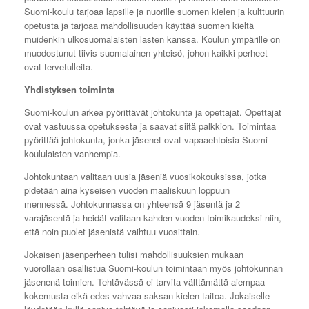
Suomi-koulu tarjoaa lapsille ja nuorille suomen kielen ja kulttuurin
opetusta ja tarjoaa mahdollisuuden käyttää suomen kieltä
muidenkin ulkosuomalaisten lasten kanssa. Koulun ympärille on
muodostunut tiivis suomalainen yhteisö, johon kaikki perheet
ovat tervetulleita.
Yhdistyksen toiminta
Suomi-koulun arkea pyörittävät johtokunta ja opettajat. Opettajat
ovat vastuussa opetuksesta ja saavat siitä palkkion. Toimintaa
pyörittää johtokunta, jonka jäsenet ovat vapaaehtoisia Suomi-
koululaisten vanhempia.
Johtokuntaan valitaan uusia jäseniä vuosikokouksissa, jotka
pidetään aina kyseisen vuoden maaliskuun loppuun
mennessä. Johtokunnassa on yhteensä 9 jäsentä ja 2
varajäsentä ja heidät
valitaan kahden vuoden toimikaudeksi niin,
että noin puolet jäsenistä vaihtuu vuosittain.
Jokaisen jäsenperheen tulisi mahdollisuuksien mukaan
vuorollaan osallistua Suomi-koulun toimintaan myös johtokunnan
jäsenenä toimien. Tehtävässä ei tarvita välttämättä aiempaa
kokemusta eikä edes vahvaa saksan kielen taitoa. Jokaiselle