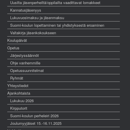
Uusilta jäsenperheiltä/oppilailta vaadittavat lomakkeet
Kannatusjäsenyys
Lukuvuosimaksu ja jäsenmaksu
Suomi-koulun lopettaminen tai yhdistyksestä eroaminen
Valtakirja jäsenkokoukseen
Koulupäivät
Opetus
Järjestyssäännöt
Ohje vanhemmille
Opetussuunnitelmat
Ryhmät
Yhteystiedot
Ajankohtaista
Lukukuu 2026
Kirpputorit
Suomi-koulun perheleiri 2026
Joulumyyjäiset 15.-16.11.2025