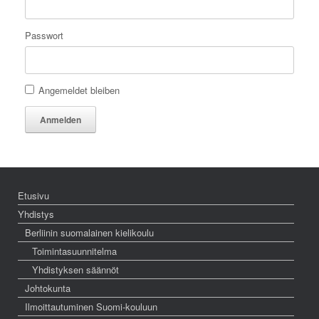
Passwort
Angemeldet bleiben
Anmelden
Etusivu
Yhdistys
Berliinin suomalainen kielikoulu
Toimintasuunnitelma
Yhdistyksen säännöt
Johtokunta
Ilmoittautuminen Suomi-kouluun