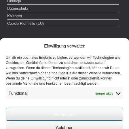
Linkkejä
Datenschutz
Kalenteri
Cookie-Richtlinie (EU)
Impressum
Einwilligung verwalten
Verantwortlich für diese Website:
Um dir ein optimales Erlebnis zu bieten, verwenden wir Technologien wie
Cookies, um Geräteinformationen zu speichern und/oder darauf
zuzugreifen. Wenn du diesen Technologien zustimmst, können wir Daten
Finnische Sprachschule in Berlin e.V.
wie das Surfverhalten oder eindeutige IDs auf dieser Website verarbeiten.
Schleiermacherstrasse 24a
Wenn du deine Einwillligung nicht erteilst oder zurückziehst, können
10961 Berlin-Kreuzberg
bestimmte Merkmale und Funktionen beeinträchtigt werden.
1. Vorsitzende: Terhi Pohjamo
Funktional
Immer aktiv
Eingetragen im Vereinsregister
Amtsgerich Charlottenburg VR 32415 B
Kontodetails:
Akzeptieren
Finnische Sprachschule in Berlin
IBAN: DE52 1005 0000 0191 0730 16
Ablehnen
BIC: BELADEBEXXX