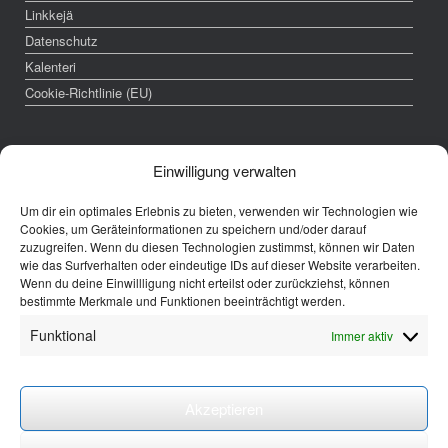
Linkkejä
Datenschutz
Kalenteri
Cookie-Richtlinie (EU)
Impressum
Einwilligung verwalten
Verantwortlich für diese Website:
Um dir ein optimales Erlebnis zu bieten, verwenden wir Technologien wie
Cookies, um Geräteinformationen zu speichern und/oder darauf
zuzugreifen. Wenn du diesen Technologien zustimmst, können wir Daten
Finnische Sprachschule in Berlin e.V.
wie das Surfverhalten oder eindeutige IDs auf dieser Website verarbeiten.
Schleiermacherstrasse 24a
Wenn du deine Einwillligung nicht erteilst oder zurückziehst, können
10961 Berlin-Kreuzberg
bestimmte Merkmale und Funktionen beeinträchtigt werden.
1. Vorsitzende: Terhi Pohjamo
Funktional
Immer aktiv
Eingetragen im Vereinsregister
Amtsgerich Charlottenburg VR 32415 B
Kontodetails:
Akzeptieren
Finnische Sprachschule in Berlin
IBAN: DE52 1005 0000 0191 0730 16