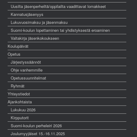
Uusilta jäsenperheiltä/oppilailta vaadittavat lomakkeet
Kannatusjäsenyys
Lukuvuosimaksu ja jäsenmaksu
Suomi-koulun lopettaminen tai yhdistyksestä eroaminen
Valtakirja jäsenkokoukseen
Koulupäivät
Opetus
Järjestyssäännöt
Ohje vanhemmille
Opetussuunnitelmat
Ryhmät
Yhteystiedot
Ajankohtaista
Lukukuu 2026
Kirpputorit
Suomi-koulun perheleiri 2026
Joulumyyjäiset 15.-16.11.2025