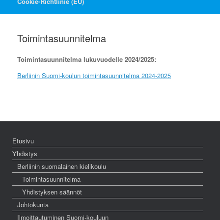
Cookie-Richtlinie (EU)
Toimintasuunnitelma
Toimintasuunnitelma lukuvuodelle 2024/2025:
Berliinin Suomi-koulun toimintasuunnitelma 2024-2025
Etusivu
Yhdistys
Berliinin suomalainen kielikoulu
Toimintasuunnitelma
Yhdistyksen säännöt
Johtokunta
Ilmoittautuminen Suomi-kouluun