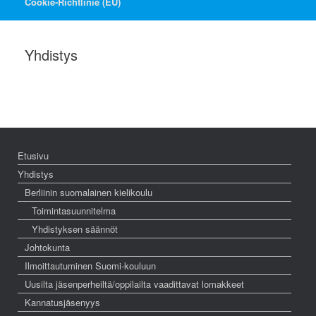
Cookie-Richtlinie (EU)
Yhdistys
Etusivu
Yhdistys
Berliinin suomalainen kielikoulu
Toimintasuunnitelma
Yhdistyksen säännöt
Johtokunta
Ilmoittautuminen Suomi-kouluun
Uusilta jäsenperheiltä/oppilailta vaadittavat lomakkeet
Kannatusjäsenyys