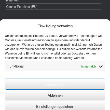
Kalenteri
Cookie-Richtlinie (EU)
Impressum
Einwilligung verwalten
Verantwortlich für diese Website:
Um dir ein optimales Erlebnis zu bieten, verwenden wir Technologien wie
Cookies, um Geräteinformationen zu speichern und/oder darauf
zuzugreifen. Wenn du diesen Technologien zustimmst, können wir Daten
Finnische Sprachschule in Berlin e.V.
wie das Surfverhalten oder eindeutige IDs auf dieser Website verarbeiten.
Schleiermacherstrasse 24a
Wenn du deine Einwillligung nicht erteilst oder zurückziehst, können
10961 Berlin-Kreuzberg
bestimmte Merkmale und Funktionen beeinträchtigt werden.
1. Vorsitzende: Terhi Pohjamo
Funktional
Immer aktiv
Eingetragen im Vereinsregister
Amtsgerich Charlottenburg VR 32415 B
Kontodetails:
Akzeptieren
Finnische Sprachschule in Berlin
IBAN: DE52 1005 0000 0191 0730 16
Ablehnen
BIC: BELADEBEXXX
Einstellungen speichern