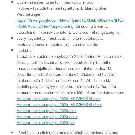
Uusien sijaisten tulee toimittaa koululle joko
rikosselvitystodistus itse täytettynä „Erklärung über
Verurteilungen“:
https://drive.google.com/file/d/1Ipim0TBXDnB43CavVwNhKO
46b5CKvwma/view?usp=sharing
tai suomalainen tai
saksalainen rikosrekisteriote (Erweitertes Führungszeugnis).
Jos yhteystietosi muuttuvat, ilmoita muutoksesta
opetusvastaavalle: opetus (at) suomi-koulu.de.
Laskutus:
Tässä laskutuslomake syksystä 2023 lähtien. Pohja on xlsx-,
docx- ja pdf-tiedostoina. Kaikki laskutukset pitää tulla
rahastonhoitajalle pdf-tiedostona. Jos aloitatte xlsx:illä,
docx:illa tai pdf:llä on samantekevä, pääasia, että viette
tuloksen pdf:nä. Uusi tuntipalkka on 24 €/h. Esimerkki
uudella palkalla löytyy oheisena. Esimerkki näyttää, mitä
osasummaa rahastonhoitaja mielellään näkee tarkistaessaan:
Honorar_Laskutuspohja_2023_ESIMERKKI.xlsx
Honorar_Laskutuspohja_2023_ESIMERKKI.docx
Honorar_Laskutuspohja_2023.xlsx
Honorar_Laskutuspohja_2023.docx
Honorar_Laskutuspohja_2023.pdf
Lähetä lasku allekirjoitettuna selkeästi luettavissa olevana