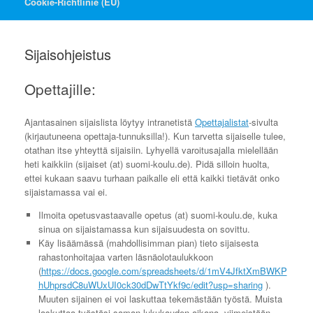
Cookie-Richtlinie (EU)
Sijaisohjeistus
Opettajille:
Ajantasainen sijaislista löytyy intranetistä
Opettajalistat
-sivulta
(kirjautuneena opettaja-tunnuksilla!). Kun tarvetta sijaiselle tulee,
otathan itse yhteyttä sijaisiin. Lyhyellä varoitusajalla mielellään
heti kaikkiin (sijaiset (at) suomi-koulu.de). Pidä silloin huolta,
ettei kukaan saavu turhaan paikalle eli että kaikki tietävät onko
sijaistamassa vai ei.
Ilmoita opetusvastaavalle opetus (at) suomi-koulu.de, kuka
sinua on sijaistamassa kun sijaisuudesta on sovittu.
Käy lisäämässä (mahdollisimman pian) tieto sijaisesta
rahastonhoitajaa varten läsnäolotaulukkoon
(
https://docs.google.com/spreadsheets/d/1mV4JfktXmBWKP
hUhprsdC8uWUxUI0ck30dDwTtYkf9c/edit?usp=sharing
).
Muuten sijainen ei voi laskuttaa tekemästään työstä. Muista
laskuttaa työstäsi saman lukukauden aikana, viimeistään