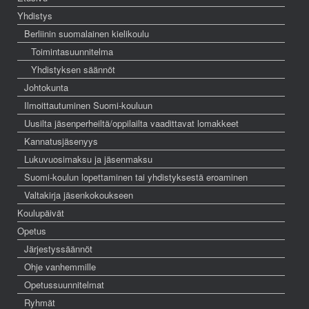
Yhdistys
Berliinin suomalainen kielikoulu
Toimintasuunnitelma
Yhdistyksen säännöt
Johtokunta
Ilmoittautuminen Suomi-kouluun
Uusilta jäsenperheiltä/oppilailta vaadittavat lomakkeet
Kannatusjäsenyys
Lukuvuosimaksu ja jäsenmaksu
Suomi-koulun lopettaminen tai yhdistyksestä eroaminen
Valtakirja jäsenkokoukseen
Koulupäivät
Opetus
Järjestyssäännöt
Ohje vanhemmille
Opetussuunnitelmat
Ryhmät