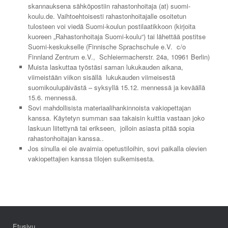
skannauksena sähköpostiin rahastonhoitaja (at) suomi-
koulu.de. Vaihtoehtoisesti rahastonhoitajalle osoitetun
tulosteen voi viedä Suomi-koulun postilaatikkoon (kirjoita
kuoreen „Rahastonhoitaja Suomi-koulu“) tai lähettää postitse
Suomi-keskukselle (Finnische Sprachschule e.V. c/o
Finnland Zentrum e.V., Schleiermacherstr. 24a, 10961 Berlin)
Muista laskuttaa työstäsi saman lukukauden aikana,
viimeistään viikon sisällä lukukauden viimeisestä
suomikoulupäivästä – syksyllä 15.12. mennessä ja keväällä
15.6. mennessä.
Sovi mahdollisista materiaalihankinnoista vakiopettajan
kanssa. Käytetyn summan saa takaisin kuittia vastaan joko
laskuun liitettynä tai erikseen, jolloin asiasta pitää sopia
rahastonhoitajan kanssa..
Jos sinulla ei ole avaimia opetustiloihin, sovi paikalla olevien
vakiopettajien kanssa tilojen sulkemisesta.
Etusivu