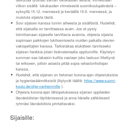
viikon sisällä lukukauden viimeisestä suomikoulupäivästä –
syksyllä 15.12. mennessä ja keväällä 15.6. mennessä, ja
muistuta sijaista tästä.
Sovi sijaisen kanssa tunnin aiheesta ja sisällöstä. Huolehdi,
että sijaisella on tarvittaessa avain. Jos et pysty
toimittamaan sijaiselle tarvittavia avaimia, ohjeista sijaista
sopimaan paikkojen lukitsemisesta muiden paikalla olevien
vakiopettajien kanssa. Tarkistakaa etukäteen tarvitseeko
sijaisen hankkia jotain lisämateriaalia oppitunnille. Käytetyn
summan saa takaisin kuittia vastaan joko laskuun liitettynä
tai erikseen, jolloin asiasta pitää sopia rahastonhoitajan
kanssa..
Huolehdi, että sijainen on tietoinen korona-ajan ohjeistuksista
ja hygieniasäännöksistä (löytyvät täältä:
https://www.suomi-
koulu.de/ohje-vanhemmille
).
Ohjeista korona-ajan lähiopetuksessa sijainen oppilaiden
läsnäololistan täyttämisessä ja anna hänelle sähköisesti
ryhmäsi läsnäololista printattavaksi.
Sijaisille: