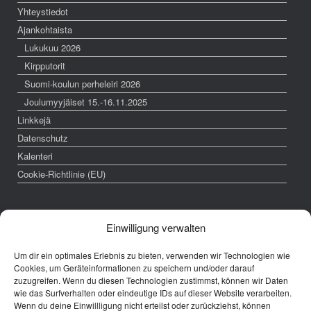
Yhteystiedot
Ajankohtaista
Lukukuu 2026
Kirpputorit
Suomi-koulun perheleiri 2026
Joulumyyjäiset 15.-16.11.2025
Linkkejä
Datenschutz
Kalenteri
Cookie-Richtlinie (EU)
Impressum
Einwilligung verwalten
Verantwortlich für diese Website:
Um dir ein optimales Erlebnis zu bieten, verwenden wir Technologien wie
Cookies, um Geräteinformationen zu speichern und/oder darauf
zuzugreifen. Wenn du diesen Technologien zustimmst, können wir Daten
Finnische Sprachschule in Berlin e.V.
wie das Surfverhalten oder eindeutige IDs auf dieser Website verarbeiten.
Schleiermacherstrasse 24a
Wenn du deine Einwillligung nicht erteilst oder zurückziehst, können
10961 Berlin-Kreuzberg